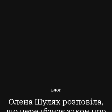
ОПУБЛІКОВАНО
БЛОГ
В
Олена Шуляк розповіла,
що передбачає закон про