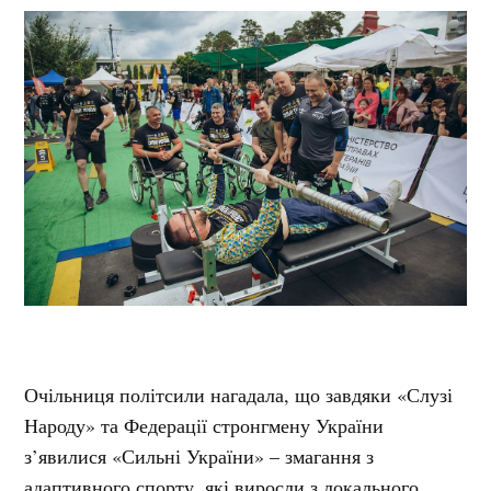
Очільниця політсили нагадала, що завдяки «Слузі
Народу» та Федерації стронгмену України
з’явилися «Сильні України» – змагання з
адаптивного спорту, які виросли з локального