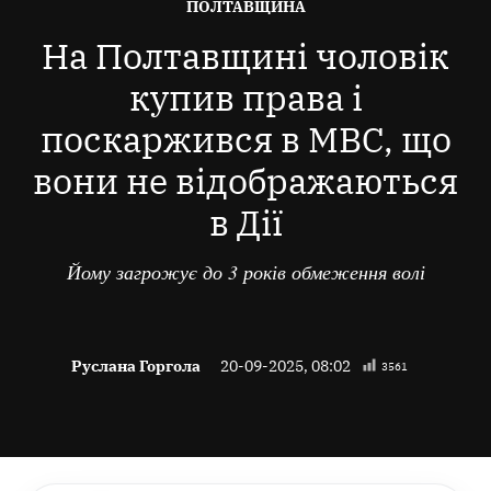
ОПУБЛІКОВАНО
ПОЛТАВЩИНА
В
На Полтавщині чоловік
купив права і
поскаржився в МВС, що
вони не відображаються
в Дії
Йому загрожує до 3 років обмеження волі
Руслана Горгола
20-09-2025, 08:02
3561