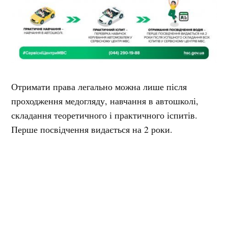
Отримати права легально можна лише після
проходження медогляду, навчання в автошколі,
складання теоретичного і практичного іспитів.
Перше посвідчення видається на 2 роки.
Нагадаємо, нещодавно ми писали, що
у
Кременчуці судили військового за купівлю
підробного водійського посвідчення
. А ще
раніше
у Кременчуці виявили схему з підкупом за
водійські права: слідчі провели обшук у