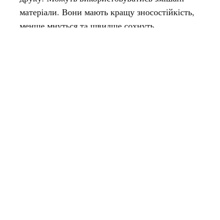
матеріали. Вони мають кращу зносостійкість,
менше мнуться та швидше сохнуть.
Як футболки підвищують
впізнаваність бренду?
Брендовані футболки створюють відчуття єдності
та приналежності до команди. Коли співробітники
носять однакові футболки, це:
посилює корпоративну культуру;
створює візуальну єдність команди;
підвищує мотивацію та залученість;
формує почуття гордості за компанію.