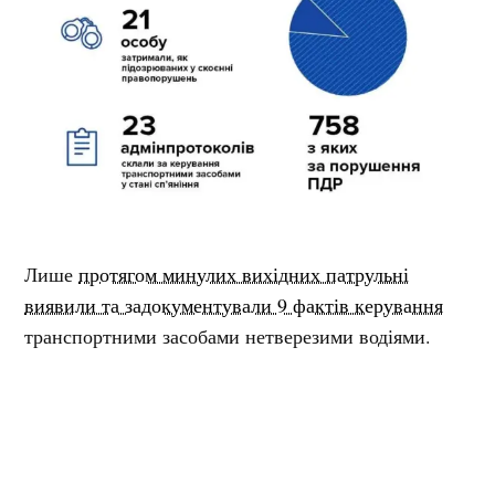
Лише
протягом минулих вихідних патрульні
виявили та задокументували 9 фактів керування
транспортними засобами нетверезими водіями.
– За кожним із випадків ми
відсторонили їх від керування та
склали адміністративні
матеріали, які будуть направлені