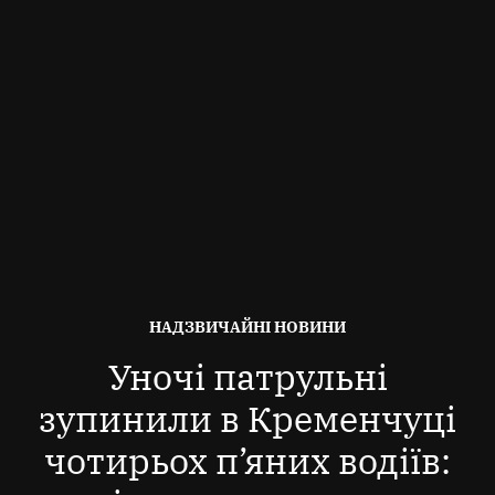
ОПУБЛІКОВАНО
НАДЗВИЧАЙНІ НОВИНИ
В
Уночі патрульні
зупинили в Кременчуці
чотирьох п’яних водіїв: