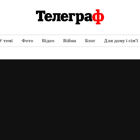
У темі
Фото
Відео
Війна
Блог
Для дому і сім’ї