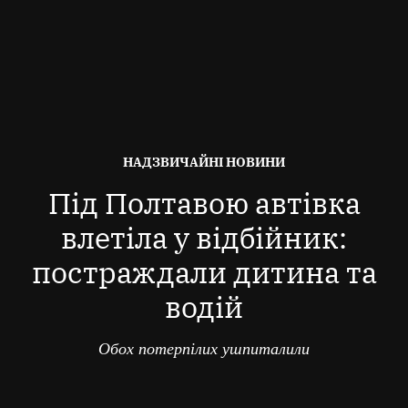
ОПУБЛІКОВАНО
НАДЗВИЧАЙНІ НОВИНИ
В
Під Полтавою автівка
влетіла у відбійник:
постраждали дитина та
водій
Обох потерпілих ушпиталили