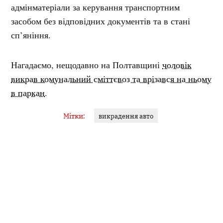
адмінматеріали за керування транспортним
засобом без відповідних документів та в стані
сп’яніння.
Нагадаємо, нещодавно на Полтавщині
чоловік
викрав комунальний сміттєвоз та врізався на ньому
в паркан
.
Мітки:
викрадення авто
ЯНА ГУДЗЬ
Журналістка
У фокусі — кримінал, освіта, аналітика. Філологиня за
освітою, ціную точність слова й контекст. Об’єктивність...