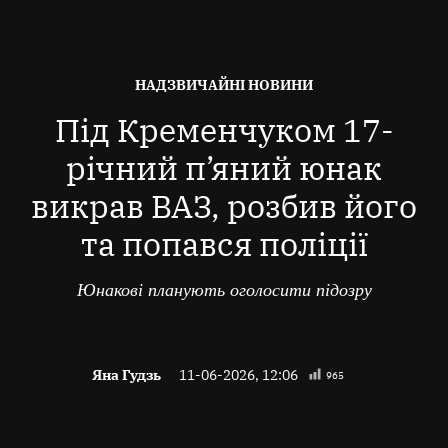
ОПУБЛІКОВАНО
НАДЗВИЧАЙНІ НОВИНИ
В
Під Кременчуком 17-
річний п’яний юнак
викрав ВАЗ, розбив його
та попався поліції
Юнакові планують оголосити підозру
Яна Гудзь
11-06-2026, 12:06
965