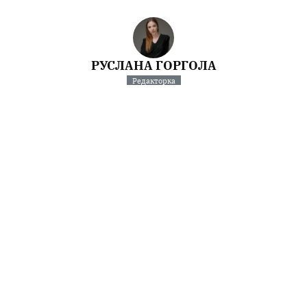
РУСЛАНА ГОРГОЛА
Редакторка
Спочатку було слово. Потім його відредагували.
Інші матеріали від Руслана Горгола
Поділитися:
Запитати AI:
ChatGPT
Google AI
Не пропустіть важливе,
підпишіться на наші