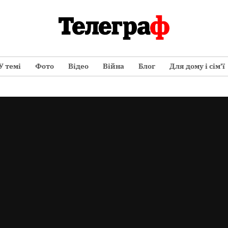
У темі
Фото
Відео
Війна
Блог
Для дому і сім’ї