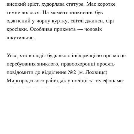
високий зріст, худорлява статура. Має коротке
темне волосся. На момент зникнення був
одягнений у чорну куртку, світлі джинси, сірі
кросівки. Особлива прикмета — чоловік
шкутильгає.
Усіх, хто володіє будь-якою інформацією про місце
перебування зниклого, правоохоронці просять
повідомити до відділення №2 (м. Лохвиця)
Миргородського райвідділу поліції за телефонами:
050-628-19-42
099-657-63-03
102
,
або за номером
.
Нагадаємо, на минулому тижні
у Полтаві
розшукували зниклого безвісти Сергія Онішка.
Джерело фото: Поліція Полтавщини