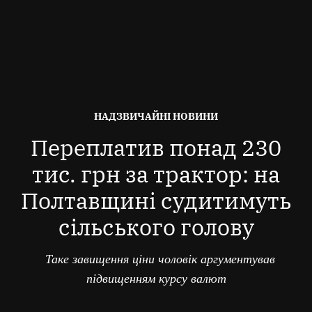
ОПУБЛІКОВАНО
НАДЗВИЧАЙНІ НОВИНИ
В
Переплатив понад 230
тис. грн за трактор: на
Полтавщині судитимуть
сільського голову
Таке завищення ціни чоловік аргументував
підвищенням курсу валют