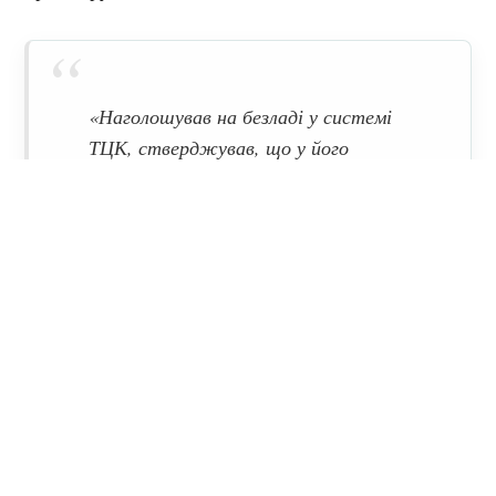
«Наголошував на безладі у системі
ТЦК, стверджував, що у його
військовому квитку, який зберігається
у працівників ТЦК, не відображена вся
інформація щодо його обліку, а
натомість працівники ТЦК постійно
виправляють у ньому дати замість
внесення дійсної інформації. Усе
наведене вплинуло на нього та стало
наслідком того, що останні два рази
він дійсно не з’явився за повістками»,
— йдеться у матеріалах суду.