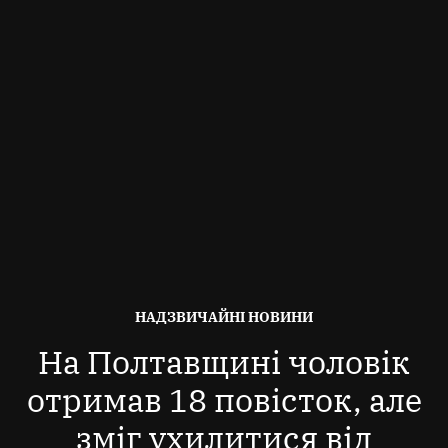
ОПУБЛІКОВАНО
НАДЗВИЧАЙНІ НОВИНИ
В
На Полтавщині чоловік
отримав 18 повісток, але
зміг ухилитися від