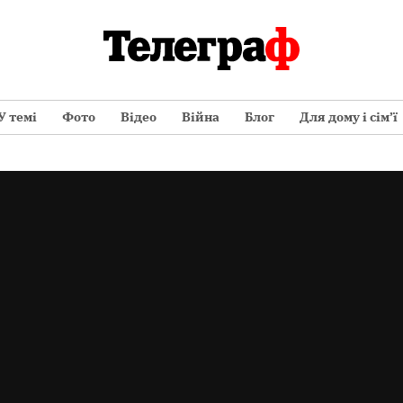
У темі
Фото
Відео
Війна
Блог
Для дому і сім’ї