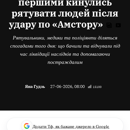
першими кинулись
рятувати людей після
удару по «Амстору»
Рятувальники, медики та поліціянти діляться
спогадами того дня: що бачили та відчували під
час ліквідації наслідків та допомагаючи
постраждалим
Яна Гудзь
27-06-2026, 08:00
15100
Додати Тф, як бажане джерело в Google