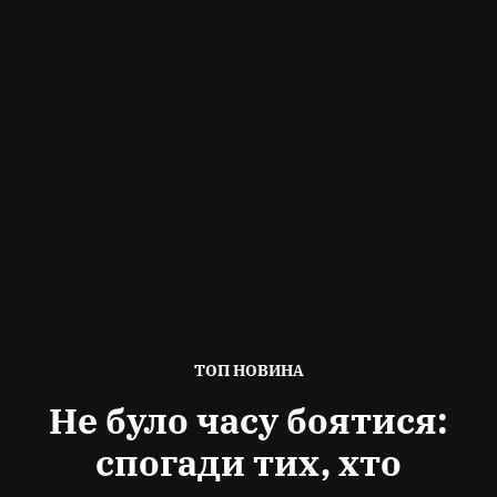
ОПУБЛІКОВАНО
ТОП НОВИНА
В
Не було часу боятися:
спогади тих, хто