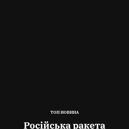
ОПУБЛІКОВАНО
ТОП НОВИНА
В
Російська ракета