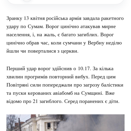
Зранку 13 квітня російська армія завдала ракетного
удару по Сумам. Ворог цинічно атакував мирне
населення, і, на жаль, є багато загиблих. Ворог
цинічно обрав час, коли сумчани у Вербну неділю
йшли чи поверталися з церкви.
Перший удар ворог здійснив о 10.17. За кілька
хвилин прогримів повторний вибух. Перед цим
Повітряні сили попереджали про загрозу балістики
та пуски керованих авіабомб на Сумщині.
Вже
відомо про 21 загиблого.
Серед поранених є діти.