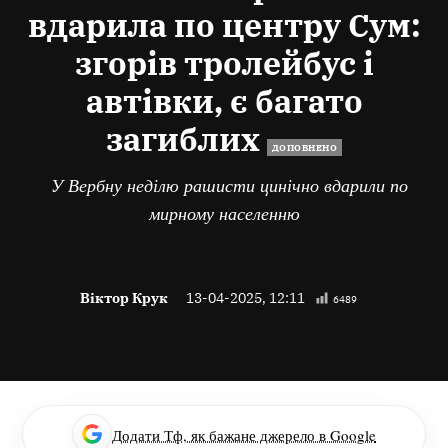
вдарила по центру Сум:
згорів тролейбус і
автівки, є багато
загиблих
ДОПОВНЕНО
У Вербну неділю рашисти цинічно вдарили по
мирному населенню
Віктор Крук
13-04-2025, 12:11
6489
Додати Тф, як бажане джерело в Google