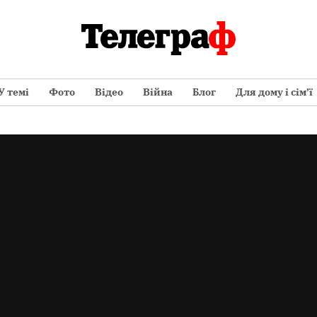
У темі
Фото
Відео
Війна
Блог
Для дому і сім’ї