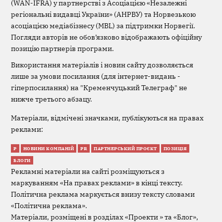
(WAN-IFRA) у партнерстві з Асоціацією «Незалежні
регіональні видавці України» (АНРВУ) та Норвезькою
асоціацією медіабізнесу (MBL) за підтримки Норвегії.
Погляди авторів не обов’язково відображають офіційну
позицію партнерів програми.
Використання матеріалів і новин сайту дозволяється
лише за умови посилання (для інтернет-видань -
гіперпосилання) на "Кременчуцький Телеграф" не
нижче третього абзацу.
Матеріали, відмічені значками, публікуються на правах
реклами:
Р
НОВИНИ КОМПАНІЙ
PR
ПАРТНЕРСЬКИЙ ПРОЄКТ
ПОЗИЦІЯ
БЛОГИ
Рекламні матеріали на сайті розміщуються з
маркуванням «На правах реклами» в кінці тексту.
Політична реклама маркується внизу тексту словами
«Політична реклама».
Матеріали, розміщені в розділах «Проекти » та «Блог»,