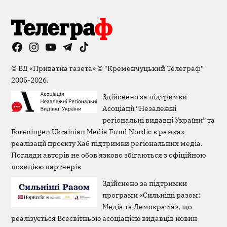
Facebook
Instagram
YouTube
Telegram
TikTok
Viber
Page
©
ВД «Приватна газета»
©
"Кременчуцький Телеграф"
2005-2026.
Здійснено за підтримки
Асоціації “Незалежні
регіональні видавці України” та
Foreningen Ukrainian Media Fund Nordic в рамках
реалізації проєкту Хаб підтримки регіональних медіа.
Погляди авторів не обов'язково збігаються з офіційною
позицією партнерів
Здійснено за підтримки
програми «Сильніші разом:
Медіа та Демократія», що
реалізується Всесвітньою асоціацією видавців новин