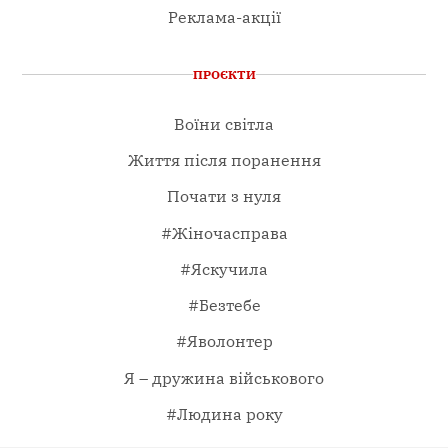
Реклама-акції
ПРОЄКТИ
Воїни світла
Життя після поранення
Почати з нуля
#Жіночасправа
#Яскучила
#Безтебе
#Яволонтер
Я – дружина військового
#Людина року