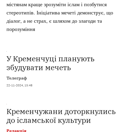
містянам краще зрозуміти іслам і позбутися
стереотипів. Ініціатива мечеті демонструє, що
діалог, а не страх, є шляхом до злагоди та
порозуміння
У Кременчуці планують
збудувати мечеть
Телеграф
22-11-2024, 15:48
Кременчужани доторкнулись
до ісламської культури
Редакція