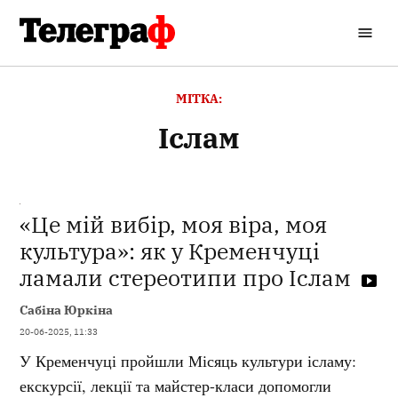
Перейти
до
Кременчуцький
вмісту
Телеграф
МІТКА:
іслам
«Це мій вибір, моя віра, моя
культура»: як у Кременчуці
ламали стереотипи про Іслам
Сабіна Юркіна
20-06-2025, 11:33
У Кременчуці пройшли Місяць культури ісламу:
екскурсії, лекції та майстер-класи допомогли