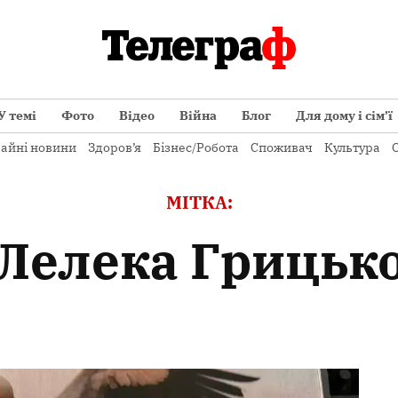
У темі
Фото
Відео
Війна
Блог
Для дому і сім’ї
айні новини
Здоров’я
Бізнес/Робота
Споживач
Культура
О
МІТКА:
лелека Грицьк