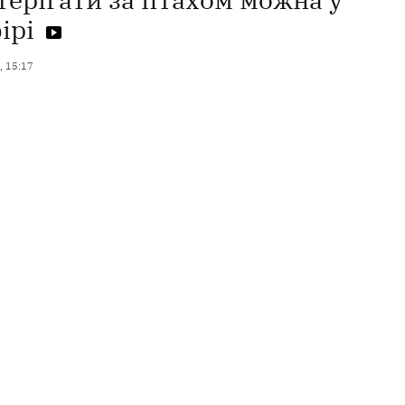
ірі
, 15:17