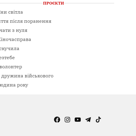
ПРОЄКТИ
їни світла
ття після поранення
чати з нуля
іночасправа
скучила
езтебе
волонтер
– дружина військового
юдина року
Facebook
Instagram
YouTube
Telegram
TikTok
Viber
Page