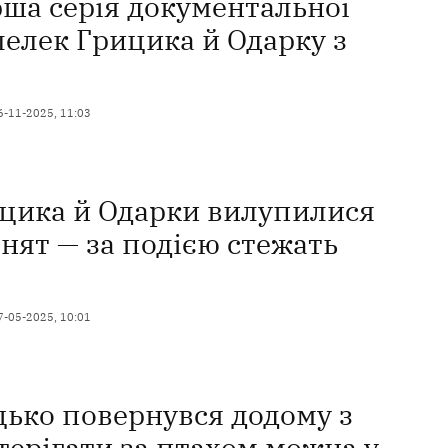
ша серія документальної
 лелек Грицика й Одарку з
6-11-2025, 11:03
ицика й Одарки вилупилися
нят — за подією стежать
7-05-2025, 10:01
цько повернувся додому з
терігати за птахом можна у