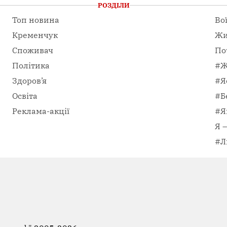
РОЗДІЛИ
Топ новина
Во
Кременчук
Жи
Споживач
По
Політика
#Ж
Здоров’я
#Я
Освіта
#Б
Реклама-акції
#Я
Я 
#Л