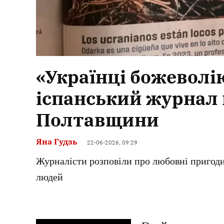
«Українці божеволі
іспанський журнал 
Полтавщини
Яна Гудзь
22-06-2026, 09:29
Журналісти розповіли про любовні пригоди 
людей