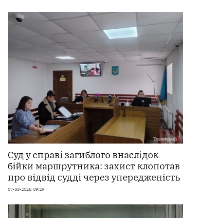
Суд у справі загиблого внаслідок
бійки маршрутника: захист клопотав
про відвід судді через упередженість
07-08-2026, 09:29