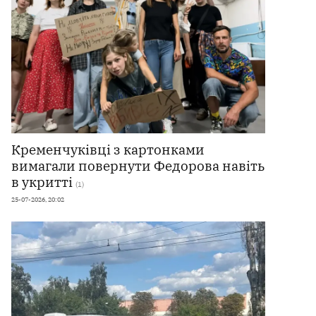
Кременчуківці з картонками
вимагали повернути Федорова навіть
в укритті
(1)
25-07-2026, 20:02