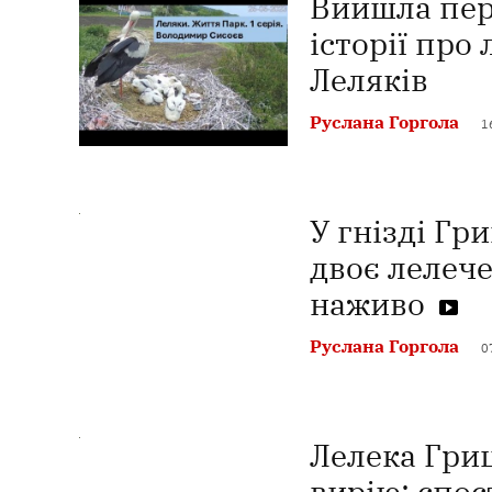
Вийшла пер
історії про
Леляків
Руслана Горгола
1
У гнізді Гр
двоє лелече
наживо
Руслана Горгола
0
Лелека Гри
вирію: спос