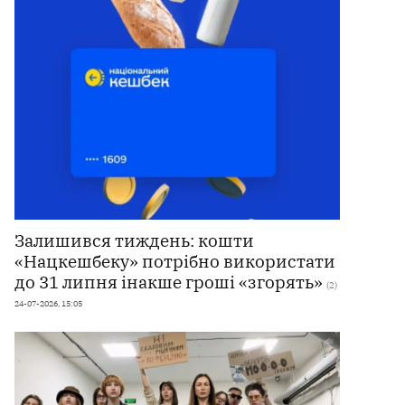
Залишився тиждень: кошти
«Нацкешбеку» потрібно використати
до 31 липня інакше гроші «згорять»
(2)
24-07-2026, 15:05