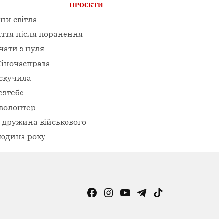
ПРОЄКТИ
їни світла
ття після поранення
чати з нуля
іночасправа
скучила
езтебе
волонтер
– дружина військового
юдина року
Facebook
Instagram
YouTube
Telegram
TikTok
Viber
Page