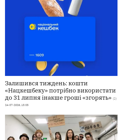
Залишився тиждень: кошти
«Нацкешбеку» потрібно використати
до 31 липня інакше гроші «згорять»
(2)
24-07-2026, 15:05