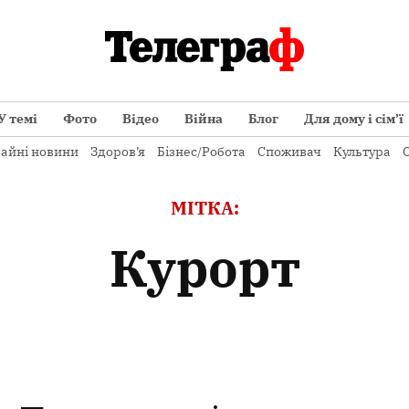
У темі
Фото
Відео
Війна
Блог
Для дому і сім’ї
айні новини
Здоров’я
Бізнес/Робота
Споживач
Культура
О
МІТКА:
курорт