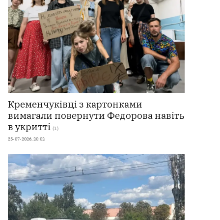
Кременчуківці з картонками
вимагали повернути Федорова навіть
в укритті
(1)
25-07-2026, 20:02