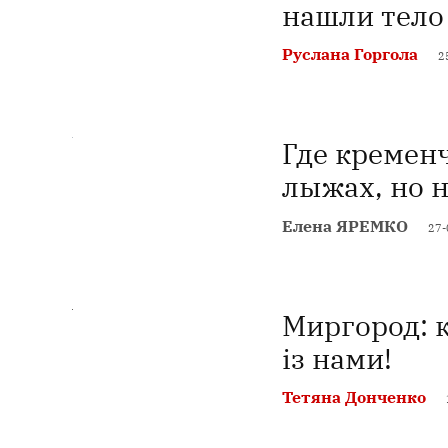
нашли тел
Руслана Горгола
2
Где кремен
лыжах, но 
Елена ЯРЕМКО
27-
Миргород: к
із нами!
Тетяна Донченко