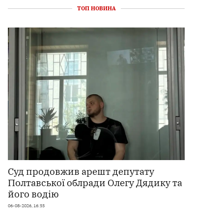
ТОП НОВИНА
Суд продовжив арешт депутату
Полтавської облради Олегу Дядику та
його водію
06-08-2026, 16:55