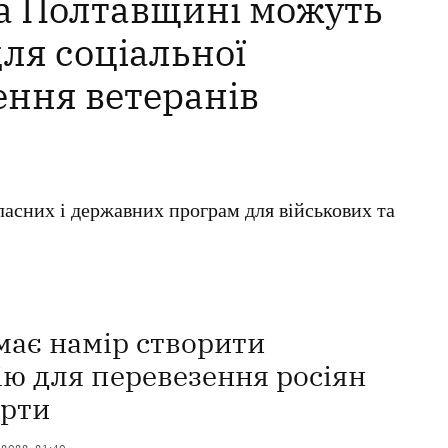
а Полтавщині можуть
ля соціальної
ення ветеранів
ласних і державних програм для військових та
має намір створити
ію для перевезення росіян
орти