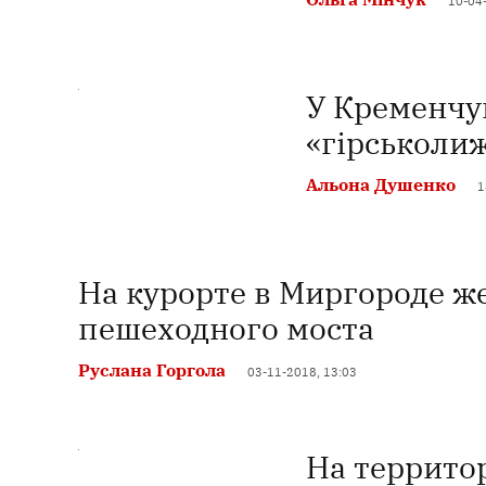
10-04
У Кременчуц
«гірськоли
Альона Душенко
1
На курорте в Миргороде ж
пешеходного моста
Руслана Горгола
03-11-2018, 13:03
На террито