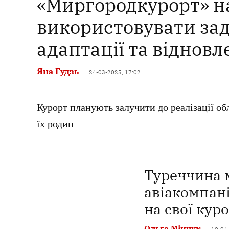
«Миргородкурорт» н
використовувати зад
адаптації та відновл
Яна Гудзь
24-03-2025, 17:02
Курорт планують залучити до реалізації об
їх родин
Туреччина 
авіакомпан
на свої кур
Ольга Мінчук