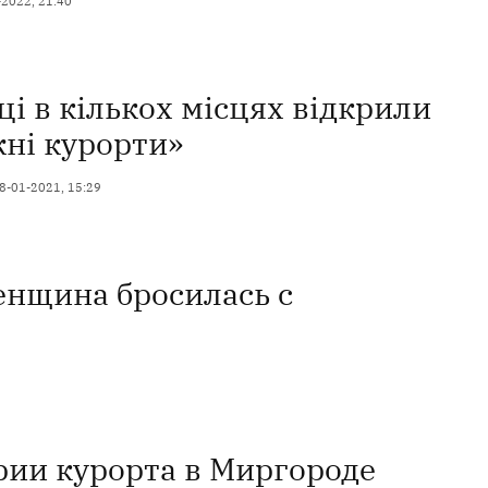
-2022, 21:40
і в кількох місцях відкрили
жні курорти»
8-01-2021, 15:29
енщина бросилась с
рии курорта в Миргороде