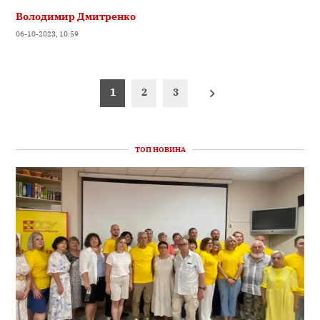
Володимир Дмитренко
06-10-2023, 10:59
Пагінація
1
2
3
записів
ТОП НОВИНА