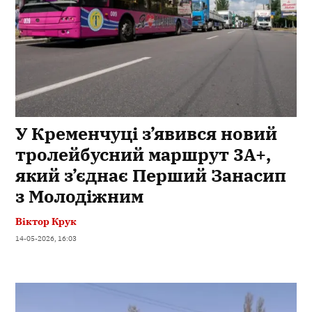
У Кременчуці з’явився новий
тролейбусний маршрут 3А+,
який з’єднає Перший Занасип
з Молодіжним
Віктор Крук
14-05-2026, 16:03