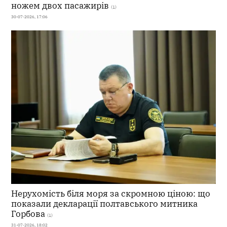
ножем двох пасажирів
(1)
30-07-2026, 17:06
Нерухомість біля моря за скромною ціною: що
показали декларації полтавського митника
Горбова
(1)
31-07-2026, 18:02