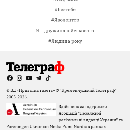
#Безтебе
#Яволонтер
Я – дружина військового
#Людина року
Facebook
Instagram
YouTube
Telegram
TikTok
Viber
Page
©
ВД «Приватна газета»
©
"Кременчуцький Телеграф"
2005-2026.
Здійснено за підтримки
Асоціації “Незалежні
регіональні видавці України” та
Foreningen Ukrainian Media Fund Nordic в рамках