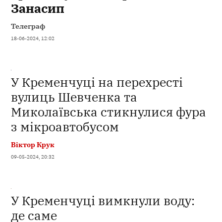
Занасип
Телеграф
18-06-2024, 12:02
У Кременчуці на перехресті
вулиць Шевченка та
Миколаївська стикнулися фура
з мікроавтобусом
Віктор Крук
09-05-2024, 20:32
У Кременчуці вимкнули воду:
де саме