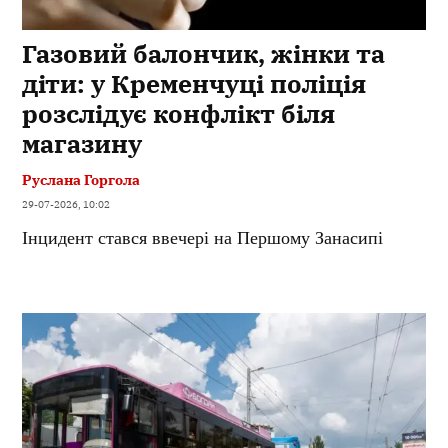
Газовий балончик, жінки та
діти: у Кременчуці поліція
розслідує конфлікт біля
магазину
Руслана Горгола
29-07-2026, 10:02
Інцидент стався ввечері на Першому Занасипі