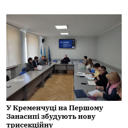
У Кременчуці на Першому
Занасипі збудують нову
трисекційну