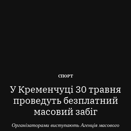
ОПУБЛІКОВАНО
СПОРТ
В
У Кременчуці 30 травня
проведуть безплатний
масовий забіг
Організаторами виступають Агенція масового