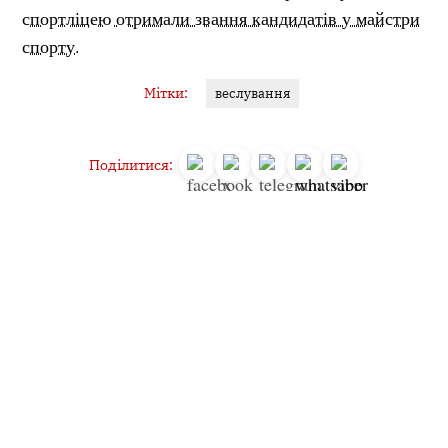
спортліцею отримали звання кандидатів у майстри
спорту.
Мітки:
веслування
Поділитися:
Запитати AI:
ChatGPT
Google AI
Не пропустіть важливе,
підпишіться на наші
Читайте головне першими!