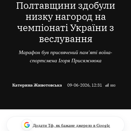
Полтавщини здобули
низку нагород на
чемпіонаті України з
веслування
Марафон був присвячений пам’яті воїна-
спортсмена Ігоря Присяжнюка
Катерина Животовська
09-06-2026, 12:31
880
Додати Тф, як бажане джерело в Google