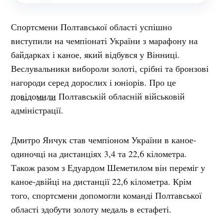
Спортсмени Полтавської області успішно
виступили на чемпіонаті України з марафону на
байдарках і каное, який відбувся у Вінниці.
Веслувальники вибороли золоті, срібні та бронзові
нагороди серед дорослих і юніорів. Про це
повідомили
Полтавській обласній військовій
адміністрації.
Дмитро Янчук став чемпіоном України в каное-
одиночці на дистанціях 3,4 та 22,6 кілометра.
Також разом з Едуардом Шеметилом він переміг у
каное-двійці на дистанції 22,6 кілометра. Крім
того, спортсмени допомогли команді Полтавської
області здобути золоту медаль в естафеті.