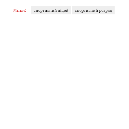
Мітки:
спортивний ліцей
спортивний розряд
ЯНА ГУДЗЬ
Журналістка
У фокусі — кримінал, освіта, аналітика. Філологиня за
освітою, ціную точність слова й контекст. Об’єктивність...
Інші матеріали від Яна Гудзь
Поділитися:
Запитати AI:
ChatGPT
Google AI