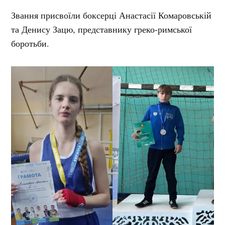
Звання присвоїли боксерці Анастасії Комаровській
та Денису Зацю, представнику греко-римської
боротьби.