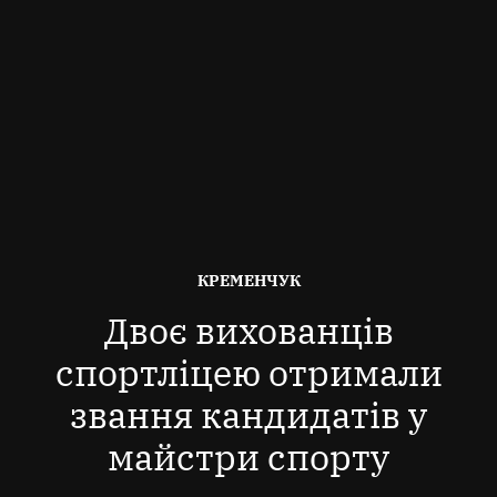
ОПУБЛІКОВАНО
КРЕМЕНЧУК
В
Двоє вихованців
спортліцею отримали
звання кандидатів у
майстри спорту