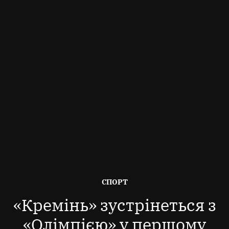
ОПУБЛІКОВАНО
СПОРТ
В
«Кремінь» зустрінеться з
«Олімпією» у першому