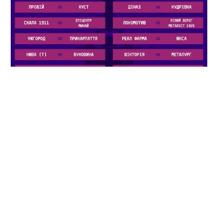
Пресслужба ФК «Кремінь» закликає
вболівальників підтримати команду у важливому
матчі та слідкувати за новинами на офіційних