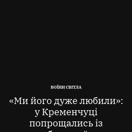
ОПУБЛІКОВАНО
ВОЇНИ СВІТЛА
В
«Ми його дуже любили»:
у Кременчуці
попрощались із