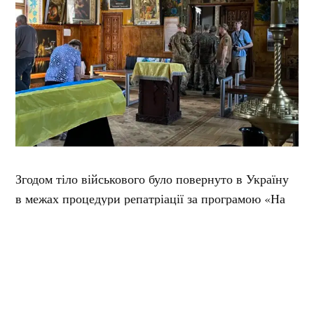
Згодом тіло військового було повернуто в Україну
в межах процедури репатріації за програмою «На
щиті». Після ідентифікації організували поховання
у рідному місті.
Колишня класна керівниця згадує Михайла як
добру, щиру та порядну людину. Валентина