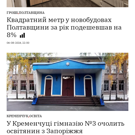
ГРОШІ
,
ПОЛТАВЩИНА
Квадратний метр у новобудовах
Полтавщини за рік подешевшав на
8%
06-08-2026, 22:00
КРЕМЕНЧУК
,
ОСВІТА
У Кременчуці гімназію №3 очолить
освітянин з Запоріжжя