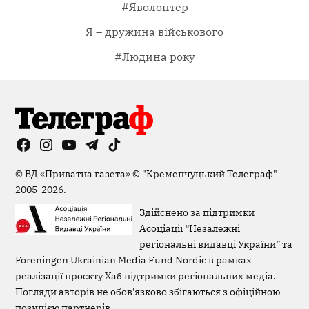
#Яволонтер
Я – дружина військового
#Людина року
Facebook
Instagram
YouTube
Telegram
TikTok
Viber
Page
©
ВД «Приватна газета»
©
"Кременчуцький Телеграф"
2005-2026.
Здійснено за підтримки
Асоціації “Незалежні
регіональні видавці України” та
Foreningen Ukrainian Media Fund Nordic в рамках
реалізації проєкту Хаб підтримки регіональних медіа.
Погляди авторів не обов'язково збігаються з офіційною
позицією партнерів