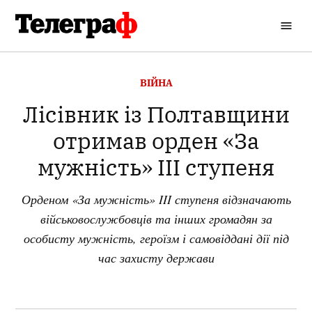
Перейти
до
Кременчуцький
вмісту
Телеграф
ОПУБЛІКОВАНО
ВІЙНА
В
Лісівник із Полтавщини
отримав орден «За
мужність» III ступеня
Орденом «За мужність» III ступеня відзначають
військовослужбовців та інших громадян за
особисту мужність, героїзм і самовіддані дії під
час захисту держави