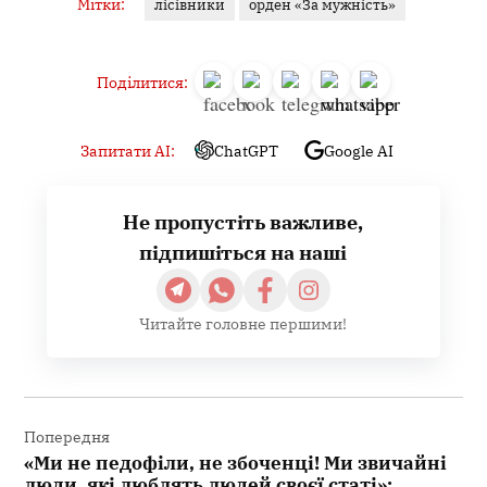
Мітки:
лісівники
орден «За мужність»
Поділитися:
Запитати AI:
ChatGPT
Google AI
Не пропустіть важливе,
підпишіться на наші
Читайте головне першими!
Навігація
записів
Попередня
«Ми не педофіли, не збоченці! Ми звичайні
люди, які люблять людей своєї статі»: