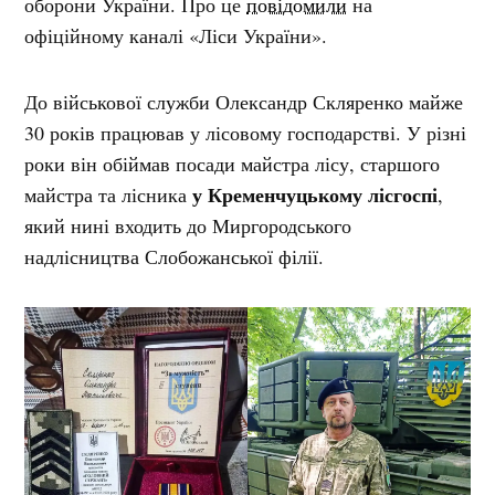
оборони України. Про це
повідомили
на
офіційному каналі «Ліси України».
До військової служби Олександр Скляренко майже
30 років працював у лісовому господарстві. У різні
роки він обіймав посади майстра лісу, старшого
у Кременчуцькому лісгоспі
майстра та лісника
,
який нині входить до Миргородського
надлісництва Слобожанської філії.