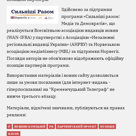
Здійснено за підтримки
програми «Сильніші разом:
Медіа та Демократія», що
реалізується Всесвітньою асоціацією видавців новин
(WAN-IFRA) у партнерстві з Асоціацією «Незалежні
регіональні видавці України» (АНРВУ) та Норвезькою
асоціацією медіабізнесу (MBL) за підтримки Норвегії.
Погляди авторів не обов’язково відображають офіційну
позицію партнерів програми.
Використання матеріалів і новин сайту дозволяється
лише за умови посилання (для інтернет-видань -
гіперпосилання) на "Кременчуцький Телеграф" не
нижче третього абзацу.
Матеріали, відмічені значками, публікуються на правах
реклами:
Р
НОВИНИ КОМПАНІЙ
PR
ПАРТНЕРСЬКИЙ ПРОЄКТ
ПОЗИЦІЯ
БЛОГИ