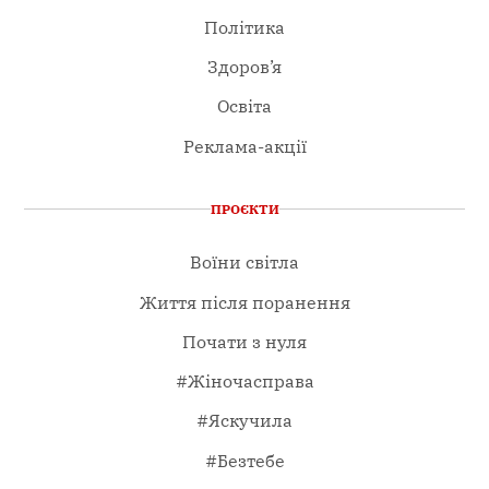
Політика
Здоров’я
Освіта
Реклама-акції
ПРОЄКТИ
Воїни світла
Життя після поранення
Почати з нуля
#Жіночасправа
#Яскучила
#Безтебе