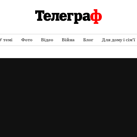
У темі
Фото
Відео
Війна
Блог
Для дому і сім’ї