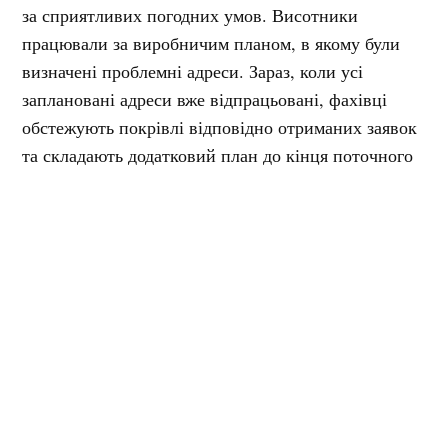
за сприятливих погодних умов. Висотники
працювали за виробничим планом, в якому були
визначені проблемні адреси. Зараз, коли усі
заплановані адреси вже відпрацьовані, фахівці
обстежують покрівлі відповідно отриманих заявок
та складають додатковий план до кінця поточного
року.
Виконання поточного ремонту покрівель або
інших конструктивних елементів будинку
безпосередньо залежить від суми накопичених на
рахунку будинку коштів. Несвоєчасна та не в
повному обсязі оплата послуги з управління
будинком може призвести до затримки в
проведенні запланованих робіт. Також дається
взнаки зростання цін на будівельні матеріали в 2-3