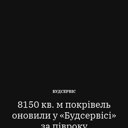
ОПУБЛІКОВАНО
БУДСЕРВІС
В
8150 кв. м покрівель
оновили у «Будсервісі»
за півроку