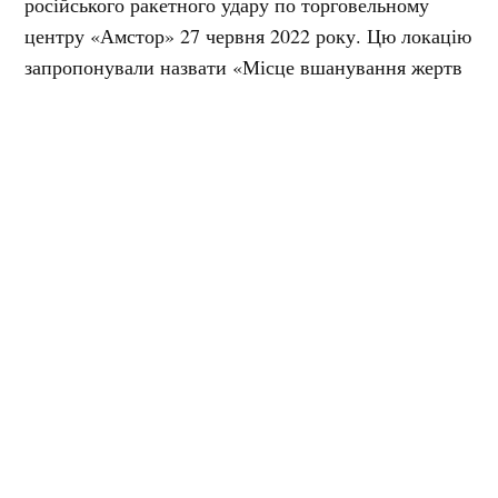
російського ракетного удару по торговельному
центру «Амстор» 27 червня 2022 року. Цю локацію
запропонували назвати «Місце вшанування жертв
ракетного удару по ТЦ «Амстор».
Крім того, комісія підтримала встановлення
пам’ятного знака на честь жертв трагедії біля місця
ракетного удару на вулиці Олександра
Халаменюка.