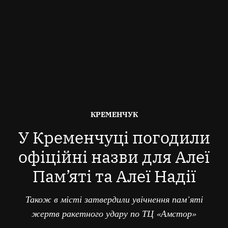
ОПУБЛІКОВАНО
КРЕМЕНЧУК
В
У Кременчуці погодили
офіційні назви для Алеї
Пам’яті та Алеї Надії
Також в місті затвердили увічнення пам’яті
жертв ракетного удару по ТЦ «Амстор»