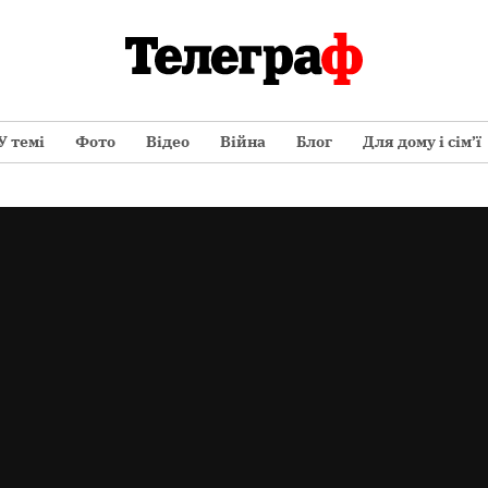
У темі
Фото
Відео
Війна
Блог
Для дому і сім’ї