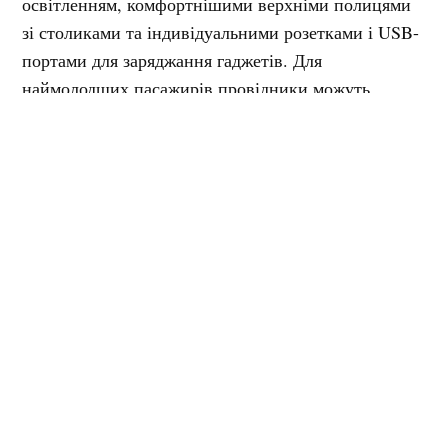
освітленням, комфортнішими верхніми полицями
зі столиками та індивідуальними розетками і USB-
портами для заряджання гаджетів. Для
наймолодших пасажирів провідники можуть
надати дитячі манежі, а для охочих провести час в
дорозі за грою — шахові набори.
Нагадаємо, на початку року ми писали, що
у квітні
2026 року Укрзалізниця почне отримувати перші
нові пасажирські вагони, виготовлені на
Крюківський вагонобудівний завод
у Кременчук.
Поставка здійснюється в межах контракту на 100
вагонів, укладеного у 2025 році, і триватиме
близько двох з половиною років. Раніше ми
писали, що
Крюківський вагонобудівний завод
почав серійне виробництво нового цементовоза