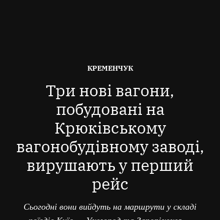
ОПУБЛІКОВАНО
КРЕМЕНЧУК
В
Три нові вагони,
побудовані на
Крюківському
вагонобудівному заводі,
вирушають у перший
рейс
Сьогодні вони вийдуть на маршрути у складі
поїздів Київ — Ужгород та Запоріжжя —