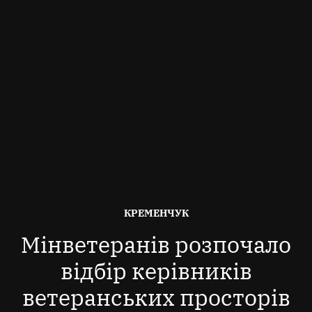
ОПУБЛІКОВАНО
КРЕМЕНЧУК
В
Мінветеранів розпочало
відбір керівників
ветеранських просторів