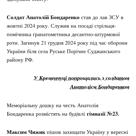
Солдат Анатолій Бондаренко
став до лав ЗСУ в
жовтні 2024 року. Служив на посаді стрільця-
помічника гранатометника десантно-штурмової
роти. Загинув 21 грудня 2024 року під час оборони
України біля села Руське Порічне Суджанського
району РФ.
У Кременчуці попрощались з солдатом
Анатолієм Бондаренком
Меморіальну дошку на честь Анатолія
гімназії №23.
Бондаренка розмістять на будівлі
Максим Чижик
пішов захищати Україну у вересні