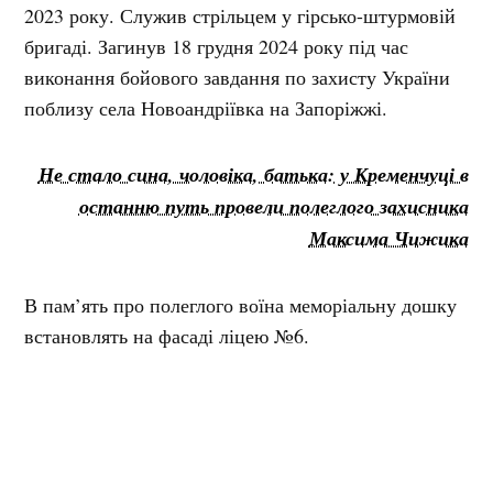
2023 року. Служив стрільцем у гірсько-штурмовій
бригаді. Загинув 18 грудня 2024 року під час
виконання бойового завдання по захисту України
поблизу села Новоандріївка на Запоріжжі.
Не стало сина, чоловіка, батька: у Кременчуці в
останню путь провели полеглого захисника
Максима Чижика
В пам’ять про полеглого воїна меморіальну дошку
встановлять на фасаді ліцею №6.
встановлення
Нагадаємо, раніше комісія погодила
меморіальних дошок загиблим захисникам
Олександру Яцині, Михайлові
Ігнатенку та