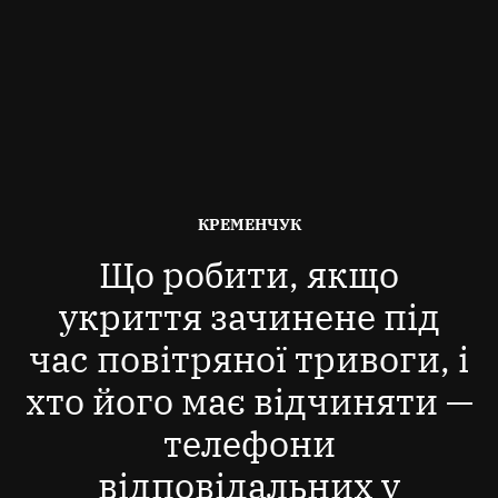
ОПУБЛІКОВАНО
КРЕМЕНЧУК
В
Що робити, якщо
укриття зачинене під
час повітряної тривоги, і
хто його має відчиняти —
телефони
відповідальних у