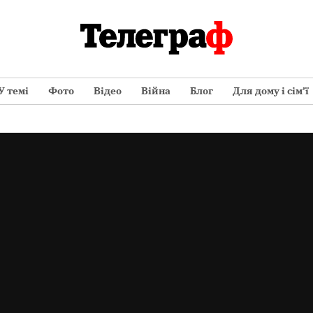
У темі
Фото
Відео
Війна
Блог
Для дому і сім’ї