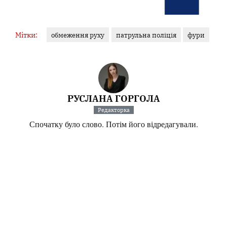
Мітки:
обмеження руху
патрульна поліція
фури
РУСЛАНА ГОРГОЛА
Редакторка
Спочатку було слово. Потім його відредагували.
Інші матеріали від Руслана Горгола
Поділитися:
Запитати AI:
ChatGPT
Google AI