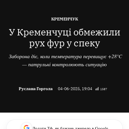
ОПУБЛІКОВАНО
КРЕМЕНЧУК
В
У Кременчуці обмежили
рух фур у спеку
Заборона діє, коли температура перевищує +28°C
— патрульні контролюють ситуацію
Руслана Горгола
04-06-2025, 19:04
1587
Додати Тф, як бажане джерело в Google