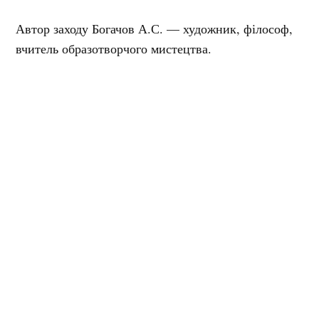
Автор заходу
Богачов А.С. — художник, філософ,
вчитель образотворчого мистецтва.
Майстер-клас розпочнеться о 15.00 за адресою:
вул. М. Коцюбинського, 4
Участь безкоштовна за умови реєстрації у
формі.
МИРОСЛАВА УКРАЇНСЬКА
Редакторка
Журналістка, редакторка, публіцистка, авторка медійних
проєктів, громадська діячка. Приїхала з Луганщини.
Інші матеріали від Мирослава Українська