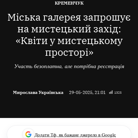
ОПУБЛІКОВАНО
КРЕМЕНЧУК
В
Міська галерея запрошує
на мистецький захід:
«Квіти у мистецькому
просторі»
Участь безоплатна, але потрібна реєстрація
Мирослава Українська
29-05-2025, 21:01
1325
Додати Тф, як бажане джерело в Google