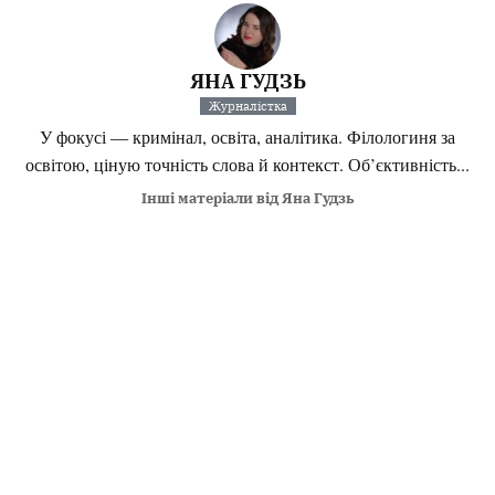
ЯНА ГУДЗЬ
Журналістка
У фокусі — кримінал, освіта, аналітика. Філологиня за
освітою, ціную точність слова й контекст. Об’єктивність...
Інші матеріали від Яна Гудзь
Поділитися:
Запитати AI:
ChatGPT
Google AI
Не пропустіть важливе,
підпишіться на наші