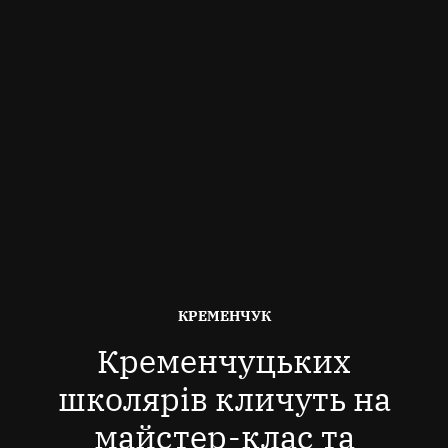
ОПУБЛІКОВАНО
КРЕМЕНЧУК
В
Кременчуцьких
школярів кличуть на
майстер-клас та