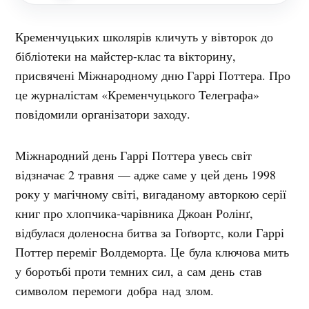
Кременчуцьких школярів кличуть у вівторок до
бібліотеки на майстер-клас та вікторину,
присвячені Міжнародному дню Гаррі Поттера. Про
це журналістам «Кременчуцького Телеграфа»
повідомили організатори заходу.
Міжнародний день Гаррі Поттера увесь світ
відзначає 2 травня — адже саме у цей день 1998
року у магічному світі, вигаданому авторкою серії
книг про хлопчика-чарівника Джоан Ролінґ,
відбулася доленосна битва за Гоґвортс, коли Гаррі
Поттер переміг Волдеморта. Це була ключова мить
у боротьбі проти темних сил, а сам
день став
символом перемоги добра над злом.