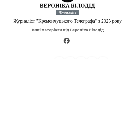
ВЕРОНІКА БІЛОДІД
Журналіст
Журналіст "Кременчуцького Телеграфа" з 2023 року
Інші матеріали від Вероніка Білодід
Поділитися:
Запитати AI:
ChatGPT
Google AI
Не пропустіть важливе,
підпишіться на наші
Читайте головне першими!