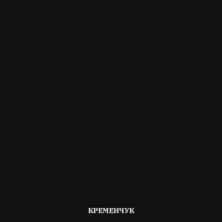
ОПУБЛІКОВАНО
КРЕМЕНЧУК
В