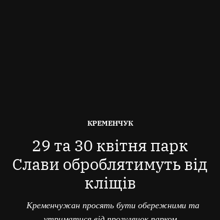
ОПУБЛІКОВАНО
КРЕМЕНЧУК
В
29 та 30 квітня парк
Слави оброблятимуть від
кліщів
Кременчужан просять бути обережними та
утриматися від прогулянок парком