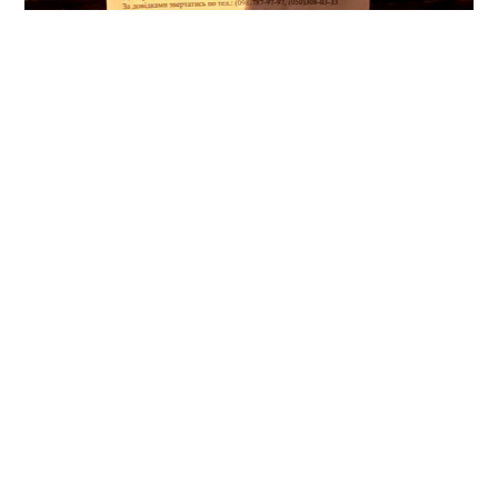
Нагадаємо, нещодавно
росіяни почали ширити у
мережі фейки про те, що на Полтавщині
збільшилася кількість випадків захворювання на
хворобу Лайма через брак комунальників
, яких
мобілізували на фронт.
Мітки:
кліщі
обробка від шкідників
парк
парк Слави