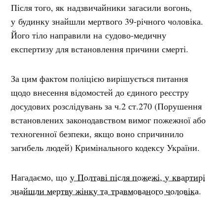
Після того, як надзвичайники загасили вогонь,
у будинку знайшли мертвого 39-річного чоловіка.
Його тіло направили на судово-медичну
експертизу для встановлення причини смерті.
За цим фактом поліцією вирішується питання
щодо внесення відомостей до єдиного реєстру
досудових розслідувань за ч.2 ст.270 (Порушення
встановлених законодавством вимог пожежної або
техногенної безпеки, якщо воно спричинило
загибель людей) Кримінального кодексу України.
Нагадаємо, що
у Полтаві після пожежі, у квартирі
знайшли мертву жінку та травмованого чоловіка
.
Тіло жінки направили на судово-медичну
експертизу, а чоловіка госпіталізували.