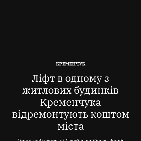
ОПУБЛІКОВАНО
КРЕМЕНЧУК
В
Ліфт в одному з
житлових будинків
Кременчука
відремонтують коштом
міста
Гроші виділяють зі Стабілізаційного фонду