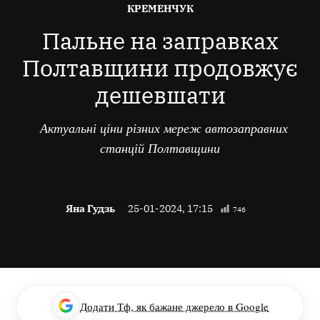
ОПУБЛІКОВАНО
КРЕМЕНЧУК
В
Пальне на заправках
Полтавщини продовжує
дешевшати
Актуальні ціни різних мереж автозаправних
станцій Полтавщини
Яна Гудзь
25-01-2024, 17:15
746
Додати Тф, як бажане джерело в Google