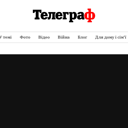
У темі
Фото
Відео
Війна
Блог
Для дому і сім’ї