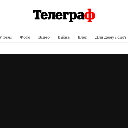
У темі
Фото
Відео
Війна
Блог
Для дому і сім’ї