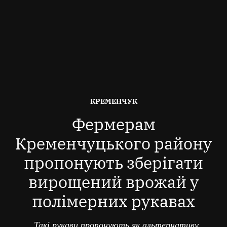
ОПУБЛІКОВАНО
КРЕМЕНЧУК
В
Фермерам
Кременчуцького району
пропонують зберігати
вирощений врожай у
полімерних рукавах
Такі рукави пропонують як альтернативу