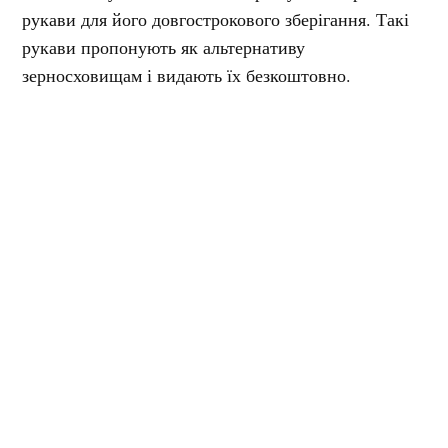
рукави для його довгострокового зберігання. Такі
рукави пропонують як альтернативу
зерносховищам і видають їх безкоштовно.
Долучитися до проєкту можуть фермери та
підприємства, що обробляють від 5 до 5 000 га та
мають потребу у зберіганні від 200 до 1 000 тонн
зерна.
Рукави безкоштовно нададуть лише за умови, що у
фермера є асфальтована площадка для зберігання
рукавів з зерном, трактор та ковшовий
навантажувач.
Орієнтовна оплата за завантаження зерна в рукава