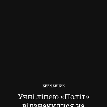
ОПУБЛІКОВАНО
КРЕМЕНЧУК
В
Учні ліцею «Політ»
відзначилися на