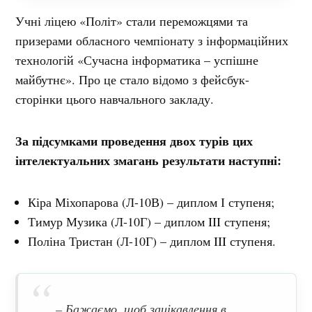
Учні ліцею «Політ» стали переможцями та
призерами обласного чемпіонату з інформаційних
технологій «Сучасна інформатика – успішне
майбутнє». Про це стало відомо з фейсбук-
сторінки цього навчального закладу.
За підсумками проведення двох турів цих
інтелектуальних змагань результати наступні:
Кіра Міхопарова (Л-10В) – диплом І ступеня;
Тимур Музика (Л-10Г) – диплом III ступеня;
Поліна Тристан (Л-10Г) – диплом III ступеня.
– Бажаємо, щоб зацікавлення в