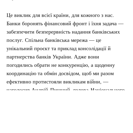
Це виклик для всієї країни, для кожного з нас.
Банки боронять фінансовий фронт і їхня задача —
забезпечити безперервність надання банківських
послуг. Спільна банківська мережа — це
унікальний проєкт та приклад консолідації й
партнерства банків України. Адже вони
погодились обрати не конкуренцію, а щоденну
координацію та обмін досвідом, щоб ми разом
ефективно протистояли викликам війни, —
наголосив
Андрій Пишний,
голова Національного
банку України.
На сьогодні мережа Power Banking об’єднує всі 14
системно важливих банків, відділення яких стали
основою цієї мережі, та залучає інших учасників