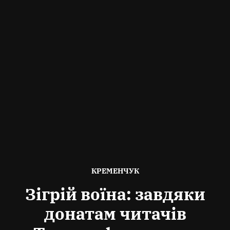
ОПУБЛІКОВАНО
КРЕМЕНЧУК
В
Зігрій воїна: завдяки
донатам читачів