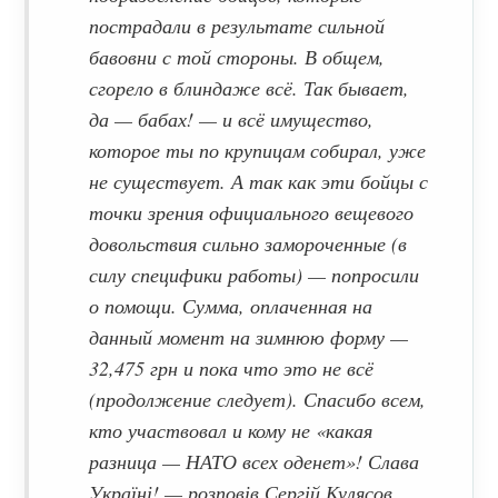
пострадали в результате сильной
бавовни с той стороны. В общем,
сгорело в блиндаже всё. Так бывает,
да — бабах! — и всё имущество,
которое ты по крупицам собирал, уже
не существует. А так как эти бойцы с
точки зрения официального вещевого
довольствия сильно замороченные (в
силу специфики работы) — попросили
о помощи. Сумма, оплаченная на
данный момент на зимнюю форму —
32,475 грн и пока что это не всё
(продолжение следует). Спасибо всем,
кто участвовал и кому не «какая
разница — НАТО всех оденет»! Слава
Україні! — розповів Сергій Кулясов.